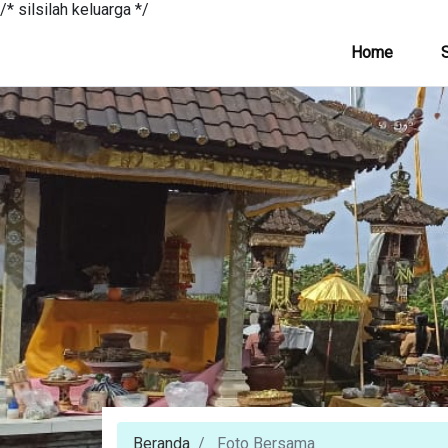
/* silsilah keluarga */
Home
S
Beranda
Foto Bersama